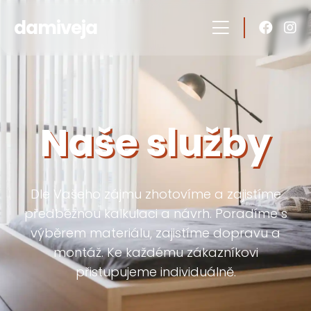
damiveja
Naše služby
Dle Vašeho zájmu zhotovíme a zajistíme
předběžnou kalkulaci a návrh. Poradíme s
výběrem materiálu, zajistíme dopravu a
montáž. Ke každému zákazníkovi
přistupujeme individuálně.