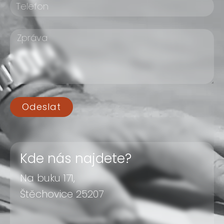
Odeslat
Kde nás najdete?
Na buku 171,
Štěchovice 25207