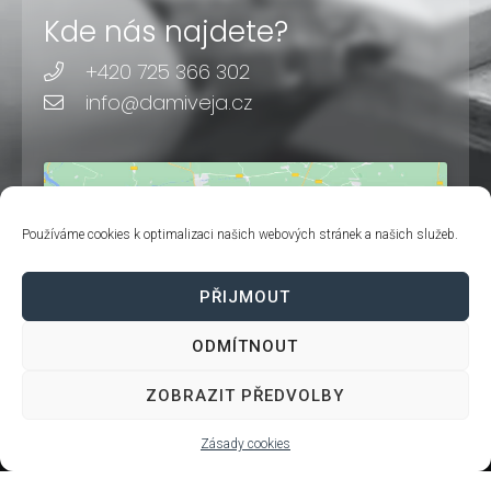
Kde nás najdete?
+420 725 366 302
info@damiveja.cz
Používáme cookies k optimalizaci našich webových stránek a našich služeb.
Klepnutím přijměte marketingové
PŘIJMOUT
soubory cookie a povolte tento
obsah
ODMÍTNOUT
ZOBRAZIT PŘEDVOLBY
Zásady cookies