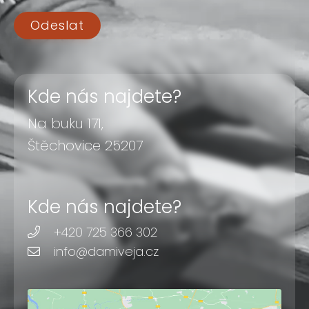
Odeslat
Kde nás najdete?
Na buku 171,
Štěchovice 25207
Kde nás najdete?
+420 725 366 302
info@damiveja.cz